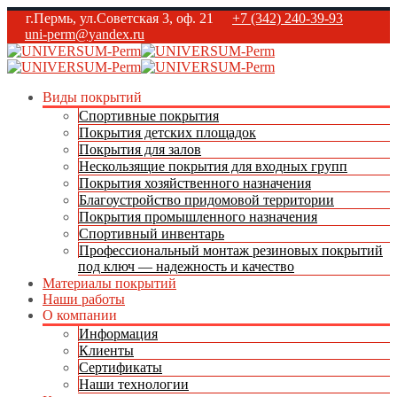
г.Пермь, ул.Советская 3, оф. 21
+7 (342) 240-39-93
uni-perm@yandex.ru
Виды покрытий
Спортивные покрытия
Покрытия детских площадок
Покрытия для залов
Нескользящие покрытия для входных групп
Покрытия хозяйственного назначения
Благоустройство придомовой территории
Покрытия промышленного назначения
Спортивный инвентарь
Профессиональный монтаж резиновых покрытий
под ключ — надежность и качество
Материалы покрытий
Наши работы
О компании
Информация
Клиенты
Сертификаты
Наши технологии