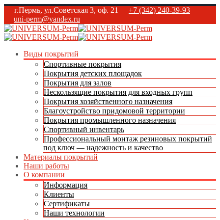
г.Пермь, ул.Советская 3, оф. 21
+7 (342) 240-39-93
uni-perm@yandex.ru
Виды покрытий
Спортивные покрытия
Покрытия детских площадок
Покрытия для залов
Нескользящие покрытия для входных групп
Покрытия хозяйственного назначения
Благоустройство придомовой территории
Покрытия промышленного назначения
Спортивный инвентарь
Профессиональный монтаж резиновых покрытий
под ключ — надежность и качество
Материалы покрытий
Наши работы
О компании
Информация
Клиенты
Сертификаты
Наши технологии