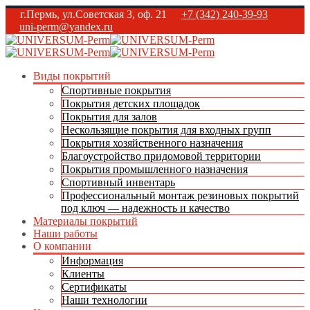
г.Пермь, ул.Советская 3, оф. 21
+7 (342) 240-39-93
uni-perm@yandex.ru
Виды покрытий
Спортивные покрытия
Покрытия детских площадок
Покрытия для залов
Нескользящие покрытия для входных групп
Покрытия хозяйственного назначения
Благоустройство придомовой территории
Покрытия промышленного назначения
Спортивный инвентарь
Профессиональный монтаж резиновых покрытий
под ключ — надежность и качество
Материалы покрытий
Наши работы
О компании
Информация
Клиенты
Сертификаты
Наши технологии