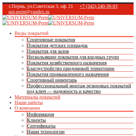
г.Пермь, ул.Советская 3, оф. 21
+7 (342) 240-39-93
uni-perm@yandex.ru
Виды покрытий
Спортивные покрытия
Покрытия детских площадок
Покрытия для залов
Нескользящие покрытия для входных групп
Покрытия хозяйственного назначения
Благоустройство придомовой территории
Покрытия промышленного назначения
Спортивный инвентарь
Профессиональный монтаж резиновых покрытий
под ключ — надежность и качество
Материалы покрытий
Наши работы
О компании
Информация
Клиенты
Сертификаты
Наши технологии