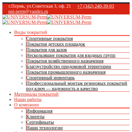
г.Пермь, ул.Советская 3, оф. 21
+7 (342) 240-39-93
uni-perm@yandex.ru
Виды покрытий
Спортивные покрытия
Покрытия детских площадок
Покрытия для залов
Нескользящие покрытия для входных групп
Покрытия хозяйственного назначения
Благоустройство придомовой территории
Покрытия промышленного назначения
Спортивный инвентарь
Профессиональный монтаж резиновых покрытий
под ключ — надежность и качество
Материалы покрытий
Наши работы
О компании
Информация
Клиенты
Сертификаты
Наши технологии